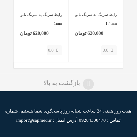
رابط سرنگ به سرنگ نانو
رابط سرنگ به سرنگ نانو
1mm
1.4mm
620,000 تومان
620,000 تومان
0.0
0.0
بازگشت به بالا
هفت روز هفته, 24 ساعت شبانه روز پاسخگوی شما هستیم,
شماره
تماس : 09204300470
آدرس ایمیل : import@sapmed.ir