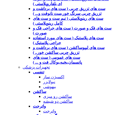
ای بلفاروپلاستی )
ست های تزریق چربی ( ست های برداشت و
تزریق چربی سرنگ خور,ست نانوفت و... )
ست های رینوپلاستی ( نیم ست و ست های
کامل رینوپلاستی )
ست های فک و صورت ( ست های جراحی فک و
صورت )
ست های پلاستیک ( ست های مورد استفاده
جراحی پلاستیک )
ست های لیپوساکشن ( ست های برداشت و
تزریق چربی ساکشن خور.. )
ست های عمومی ( ست های
پانسمان,بخیه,بوکال فت و ... )
تجهیزات پزشکی
تنفسی
اکسیژن ساز
نبولایزر
بیهوشی
ساکشن
ساکشن رو میزی
ساکشن دو شیشه
واترجت
واترجت