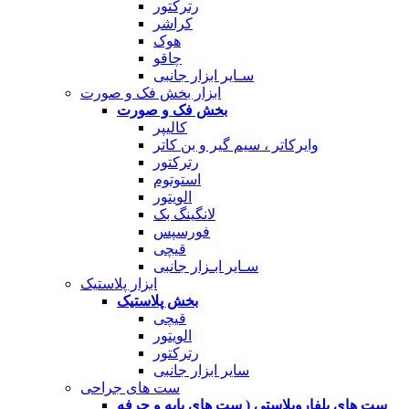
رترکتور
کراشر
هوک
چاقو
سـایر ابزار جانبی
ابزار بخش فک و صورت
بخش فک و صورت
کالیپر
وایرکاتر ، سیم گیر و بن کاتر
رترکتور
استوتوم
الویتور
لانگینگ بک
فورسپس
قیچی
سـایر ابـزار جانبی
ابزار پلاستیک
بخش پلاستیک
قیچی
الویتور
رترکتور
سایر ابزار جانبی
ست های جراحی
ست های بلفاروپلاستی ( ست های پایه و حرفه