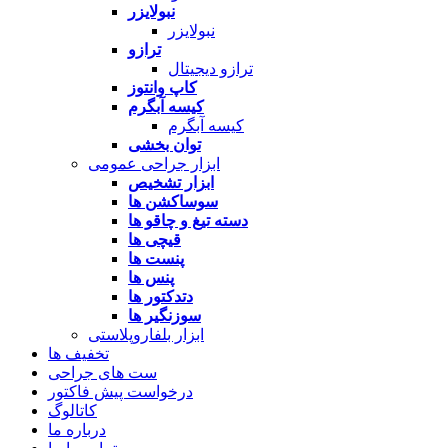
نبولایزر
نبولایزر
ترازو
ترازو دیجیتال
کاپ وانتوز
کیسه آبگرم
کیسه آبگرم
توان بخشی
ابزار جراحی عمومی
ابزار تشخیص
سوساکشن ها
دسته تیغ و چاقو ها
قیچی ها
پنست ها
پنس ها
دتدکتور ها
سوزنگیر ها
ابزار بلفاروپلاستی
تخفیف ها
ست های جراحی
درخواست پیش فاکتور
کاتالوگ
درباره ما