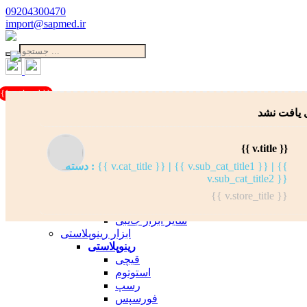
09204300470
import@sapmed.ir
{{cart.length}}
 یافت نشد
دسته بندی کالاها
ابزار لیپوماتیک
لیپوماتیک
{{ v.title }}
کانولای تزریق چربی
{{
|
{{ v.sub_cat_title1 }}
|
{{ v.cat_title }}
دسته :
کانولای تزریق تامیسنت
v.sub_cat_title2 }}
کانولای هاروست چربی
کانولای لیپوساکشن
{{ v.store_title }}
باتل لیپوساکشن
سایر ابزار جانبی
ابزار رینوپلاستی
رینوپلاستی
قیچی
استوتوم
رسپ
فورسپس