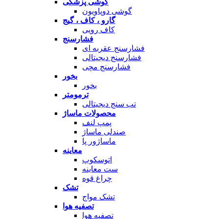
گوشی پزشکی
گوشی دوپاویون
گارو ، کاف ، گیج
کاف رویی
فشارسنج
فشارسنج عقربه ای
فشارسنج دیجیتالی
فشارسنج مچی
بخور
بخور
ترمومتر
تب سنج دیجیتالی
محصولات ماساژ
پمپ لنف
صندلی ماساژ
ماساژور پا
معاینه
اتوسکوپ
ست معاینه
چراغ قوه
تشک
تشک مواج
تصفیه هوا
تصفیه هوا