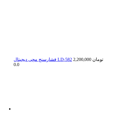
2,200,000 تومان
فشارسنج مچی دیجیتال LD-582
0.0