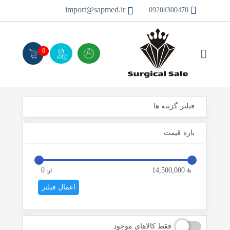
import@sapmed.ir
09204300470
0
فیلتر گزینه ها
بازه قیمت
0
14,500,000
تا:
از:
اعمال فیلتر
فقط کالاهای موجود