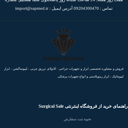
تماس : 09204300470
آدرس ایمیل : import@sapmed.ir
فروش و مشاوره تخصصی ابزار و تجهیزات جراحی : کانولای تزریق چربی ، لیپوساکشن ، ابزار
لیپوماتیک ، ابزار رینوپلاستی و انواع تجهیزات پزشکی
راهنمای خرید از فروشگاه اینترنتی Surgical Sale
نحوه ثبت سفارش