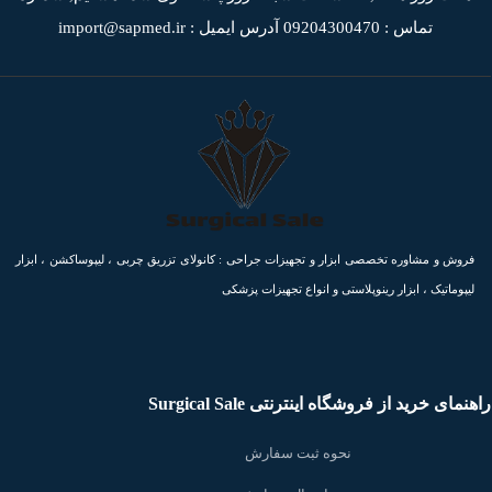
تماس : 09204300470
آدرس ایمیل : import@sapmed.ir
فروش و مشاوره تخصصی ابزار و تجهیزات جراحی : کانولای تزریق چربی ، لیپوساکشن ، ابزار
لیپوماتیک ، ابزار رینوپلاستی و انواع تجهیزات پزشکی
راهنمای خرید از فروشگاه اینترنتی Surgical Sale
نحوه ثبت سفارش