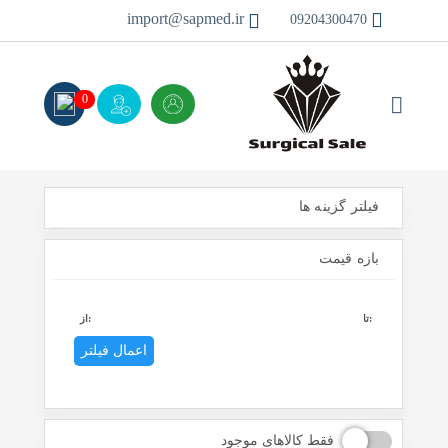
import@sapmed.ir
09204300470
0
فیلتر گزینه ها
بازه قیمت
تا:
از:
اعمال فیلتر
فقط کالاهای موجود