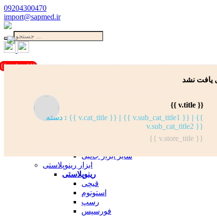
09204300470
import@sapmed.ir
{{cart.length}}
 یافت نشد
دسته بندی کالاها
ابزار لیپوماتیک
لیپوماتیک
{{ v.title }}
کانولای تزریق چربی
{{
|
{{ v.sub_cat_title1 }}
|
{{ v.cat_title }}
دسته :
کانولای تزریق تامیسنت
v.sub_cat_title2 }}
کانولای هاروست چربی
کانولای لیپوساکشن
{{ v.store_title }}
باتل لیپوساکشن
سایر ابزار جانبی
ابزار رینوپلاستی
رینوپلاستی
قیچی
استوتوم
رسپ
فورسپس