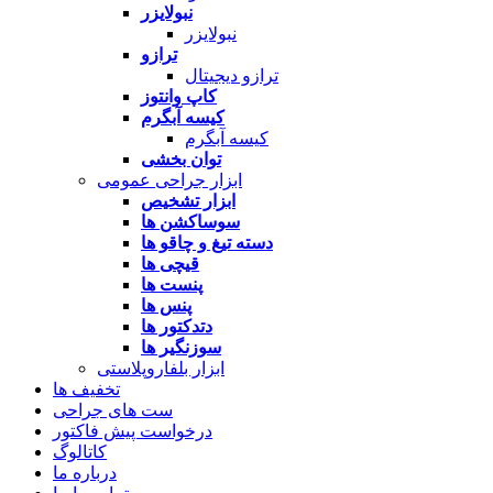
نبولایزر
نبولایزر
ترازو
ترازو دیجیتال
کاپ وانتوز
کیسه آبگرم
کیسه آبگرم
توان بخشی
ابزار جراحی عمومی
ابزار تشخیص
سوساکشن ها
دسته تیغ و چاقو ها
قیچی ها
پنست ها
پنس ها
دتدکتور ها
سوزنگیر ها
ابزار بلفاروپلاستی
تخفیف ها
ست های جراحی
درخواست پیش فاکتور
کاتالوگ
درباره ما