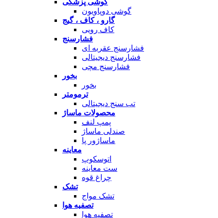
گوشی پزشکی
گوشی دوپاویون
گارو ، کاف ، گیج
کاف رویی
فشارسنج
فشارسنج عقربه ای
فشارسنج دیجیتالی
فشارسنج مچی
بخور
بخور
ترمومتر
تب سنج دیجیتالی
محصولات ماساژ
پمپ لنف
صندلی ماساژ
ماساژور پا
معاینه
اتوسکوپ
ست معاینه
چراغ قوه
تشک
تشک مواج
تصفیه هوا
تصفیه هوا