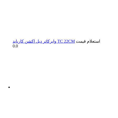
استعلام قیمت
وایرکاتر دبل اکشن کارباید TC 22CM
0.0