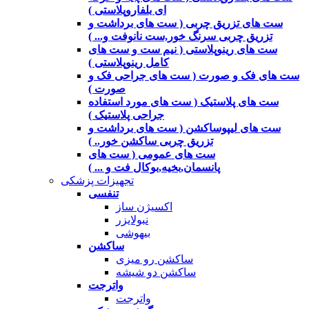
ای بلفاروپلاستی )
ست های تزریق چربی ( ست های برداشت و
تزریق چربی سرنگ خور,ست نانوفت و... )
ست های رینوپلاستی ( نیم ست و ست های
کامل رینوپلاستی )
ست های فک و صورت ( ست های جراحی فک و
صورت )
ست های پلاستیک ( ست های مورد استفاده
جراحی پلاستیک )
ست های لیپوساکشن ( ست های برداشت و
تزریق چربی ساکشن خور.. )
ست های عمومی ( ست های
پانسمان,بخیه,بوکال فت و ... )
تجهیزات پزشکی
تنفسی
اکسیژن ساز
نبولایزر
بیهوشی
ساکشن
ساکشن رو میزی
ساکشن دو شیشه
واترجت
واترجت