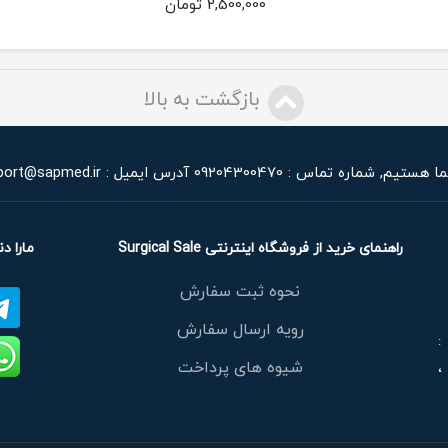
2,500,000 تومان
بازگشت به بالا
شماره تماس : 09204300470
آدرس ایمیل : import@sapmed.ir
راهنمای خرید از فروشگاه اینترنتی Surgical Sale
مارا دن
نحوه ثبت سفارش
رویه ارسال سفارش
:
شیوه های پرداخت
،