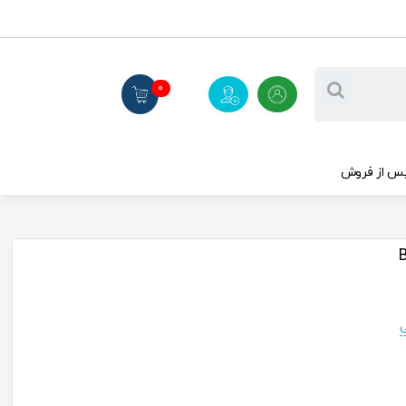
0
س از فروش
ی