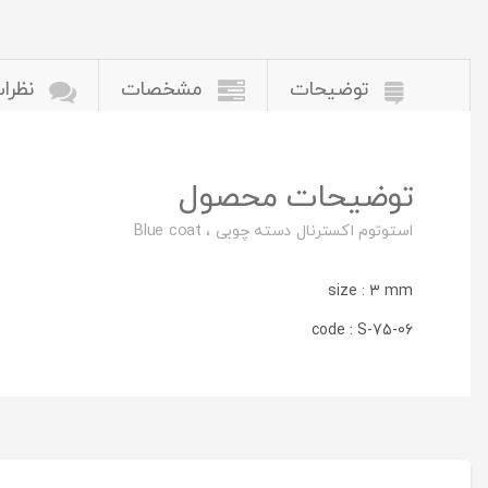
توضیحات
مشخصات
نظرات
توضیحات محصول
استوتوم اکسترنال دسته چوبی ، Blue coat
size : 3 mm
code : S-75-06