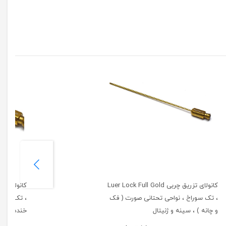
کانولای تزریق چربی Luer Lock Full Gold
، تک سوراخ ، نواحی تحتانی صورت ( فک
، تک سورا
و چانه ) ، سینه و ژنیتال
خنده، لب، گونه،