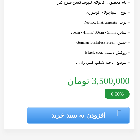
نام محصول:
کانولای لیپوساکشن طرح کبرا
نوع:
اسپاچولا - الویتوری
برند:
Notrox Instruments
سایز:
25cm - 4mm / 30cm - 5mm
جنس:
German Stainless Steel
روکش دسته:
Black coat
موضع:
ناحیه شکم، کمر، ران پا
3,500,000 تومان
0.00%
افزودن به سبد خرید