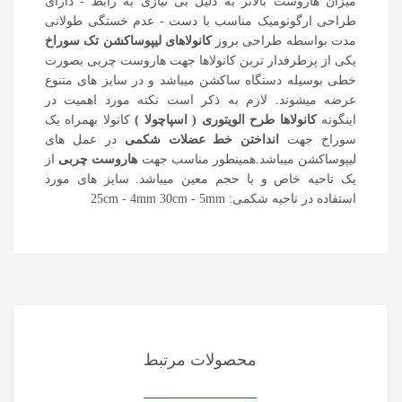
میزان هاروست بالاتر به دلیل بی نیازی به رابط - دارای
طراحی ارگونومیک مناسب با دست - عدم خستگی طولانی
مدت بواسطه طراحی بروز
کانولاهای لیپوساکشن تک سوراخ
یکی از پرطرفدار ترین کانولاها جهت هاروست چربی بصورت
خطی بوسیله دستگاه ساکشن میباشد و در سایز های متنوع
عرضه میشوند. لازم به ذکر است نکته مورد اهمیت در
اینگونه
کانولاها طرح الویتوری ( اسپاچولا )
کانولا بهمراه یک
سوراخ جهت
انداختن خط عضلات شکمی
در عمل های
لیپوساکشن میباشد.همینطور مناسب جهت
هاروست چربی
از
یک ناحیه خاص و با حجم معین میباشد. سایز های مورد
استفاده در ناحیه شکمی: 25cm - 4mm 30cm - 5mm
محصولات مرتبط