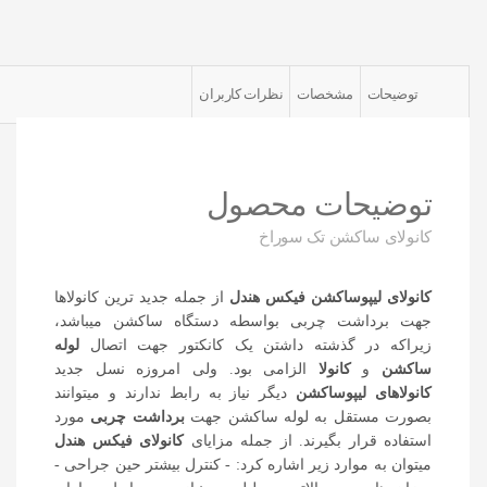
توضیحات
مشخصات
نظرات کاربران
توضیحات محصول
کانولای ساکشن تک سوراخ
کانولای لیپوساکشن فیکس هندل
از جمله جدید ترین کانولاها
جهت برداشت چربی بواسطه دستگاه ساکشن میباشد،
زیراکه در گذشته داشتن یک کانکتور جهت اتصال
لوله
ساکشن
و
کانولا
الزامی بود. ولی امروزه نسل جدید
کانولاهای لیپوساکشن
دیگر نیاز به رابط ندارند و میتوانند
بصورت مستقل به لوله ساکشن جهت
برداشت چربی
مورد
استفاده قرار بگیرند. از جمله مزایای
کانولای فیکس هندل
میتوان به موارد زیر اشاره کرد: - کنترل بیشتر حین جراحی -